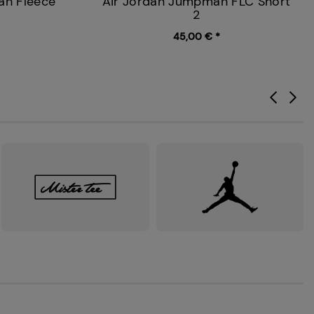
an Fleece
Air Jordan Jumpman FLC Short
2
45,00 € *