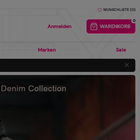
AB 80€ WARENWERT OHNE VERSANDKOSTEN
WUNSCHLISTE
(
0
)
0
Anmelden
WARENKORB
0
Marken
Sale