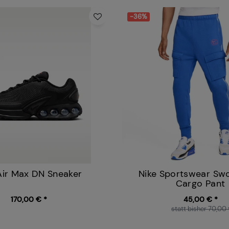
-36%
Air Max DN Sneaker
Nike Sportswear Swo
Cargo Pant
170,00 € *
45,00 € *
statt bisher 70,00