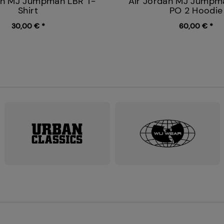
an MJ Jumpman LBR T-
Air Jordan MJ Jumpm
Shirt
PO 2 Hoodie
30,00 € *
60,00 € *