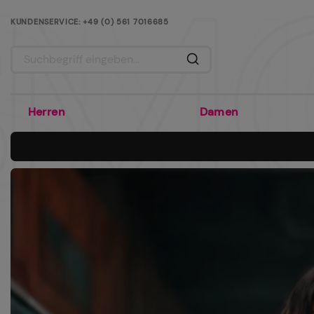
KUNDENSERVICE: +49 (0) 561 7016685
GROSSES SORTIMENT AN ORIGNALER WARE
Herren
Damen