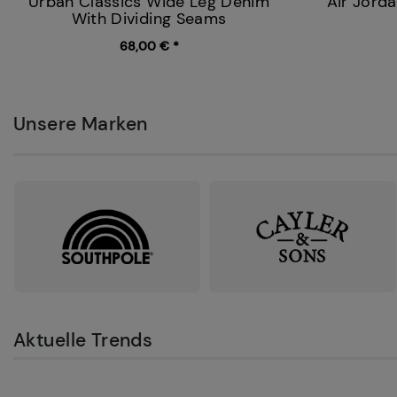
Urban Classics Wide Leg Denim
Air Jord
With Dividing Seams
68,00 € *
Unsere Marken
Aktuelle Trends