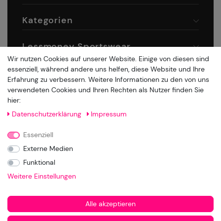
Kategorien
Lessmoney Sportswear
Wir nutzen Cookies auf unserer Website. Einige von diesen sind
essenziell, während andere uns helfen, diese Website und Ihre
Rechtliches
Erfahrung zu verbessern. Weitere Informationen zu den von uns
verwendeten Cookies und Ihren Rechten als Nutzer finden Sie
Zahlung & Versand
hier:
Daten­schutz­erklärung
Impressum
Essenziell
Externe Medien
Funktional
Weitere Einstellungen
Alle akzeptieren
Alle Preise inkl. der gesetzl. MwSt. und Versandkosten.
© Copyright 2021 bei Lessmoney Sportswear, Patrick Sarfo. Alle