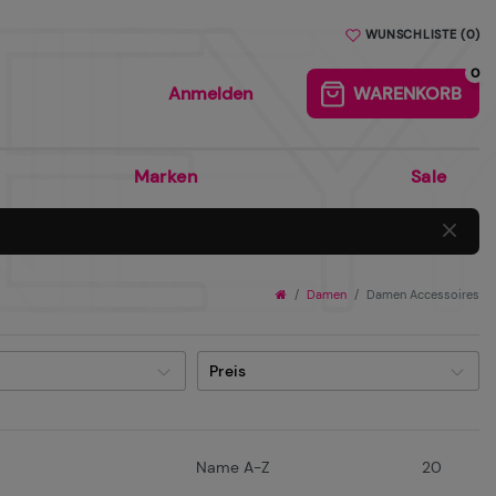
BEQUEM UND SICHER ÜBER PAYPAL BEZAHLEN
WUNSCHLISTE
(
0
)
0
Anmelden
WARENKORB
0
Marken
Sale
Damen
Damen Accessoires
Preis