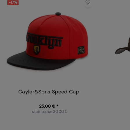
-17%
Cayler&Sons Speed Cap
25,00 € *
statt bisher 30,00 €