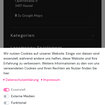
Opernstraße 9
34117 Kassel
Zu Google Maps
Kategorien
Lessmoney Sportswear
Wir nutzen Cookies auf unserer Website. Einige von diesen sind
essenziell, während andere uns helfen, diese Website und Ihre
Rechtliches
Erfahrung zu verbessern. Weitere Informationen zu den von uns
verwendeten Cookies und Ihren Rechten als Nutzer finden Sie
Zahlung & Versand
hier:
Daten­schutz­erklärung
Impressum
Essenziell
Externe Medien
Funktional