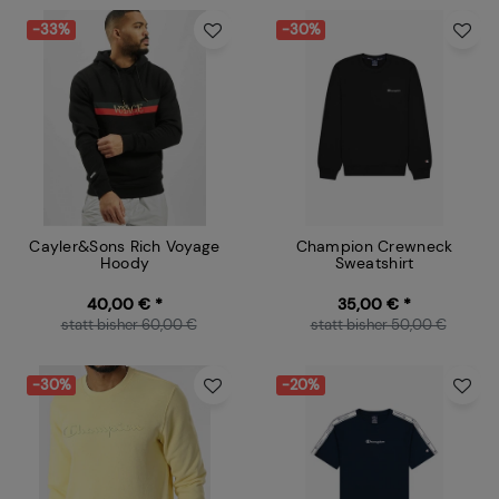
-33%
-30%
Cayler&Sons Rich Voyage
Champion Crewneck
Hoody
Sweatshirt
40,00 € *
35,00 € *
statt bisher 60,00 €
statt bisher 50,00 €
-30%
-20%