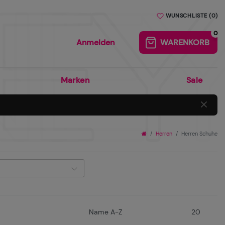
BEQUEM UND SICHER ÜBER PAYPAL BEZAHLEN
WUNSCHLISTE
(
0
)
0
Anmelden
WARENKORB
0
Marken
Sale
Herren
Herren Schuhe