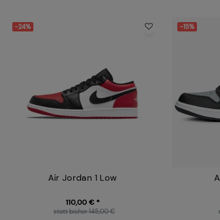
-24%
-15%
Air Jordan 1 Low
A
110,00 € *
statt bisher 145,00 €