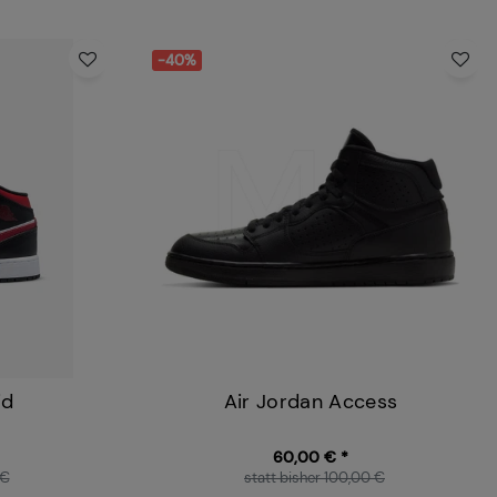
-40%
id
Air Jordan Access
60,00 € *
 €
statt bisher 100,00 €