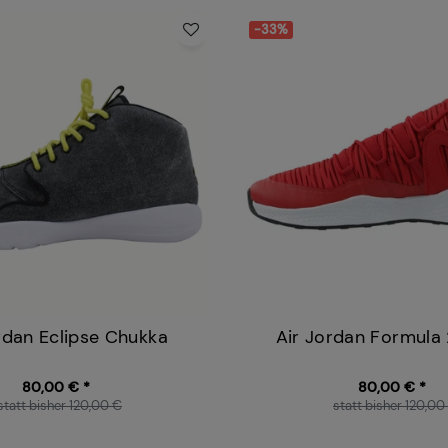
-33%
rdan Eclipse Chukka
Air Jordan Formula
80,00 € *
80,00 € *
statt bisher 120,00 €
statt bisher 120,00