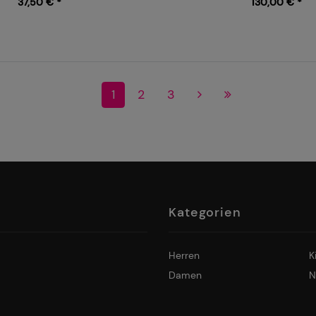
37,50 € *
130,00 € *
1
2
3
Kategorien
Herren
K
Damen
N