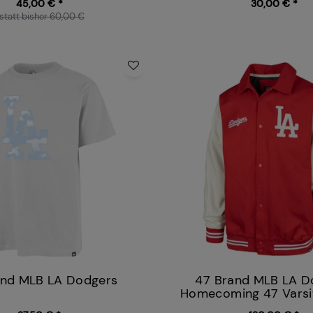
45,00 € *
30,00 € *
statt bisher 60,00 €
and MLB LA Dodgers
47 Brand MLB LA D
Homecoming 47 Varsi