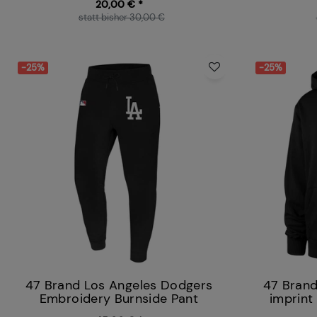
20,00 € *
statt bisher 30,00 €
-25%
-25%
47 Brand Los Angeles Dodgers
47 Brand
Embroidery Burnside Pant
imprint