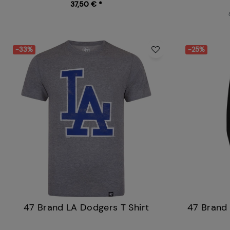
37,50 € *
-33%
-25%
47 Brand LA Dodgers T Shirt
47 Brand