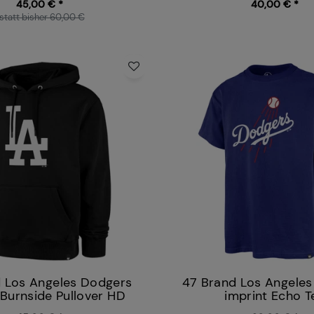
45,00 € *
40,00 € *
statt bisher 60,00 €
 Los Angeles Dodgers
47 Brand Los Angele
 Burnside Pullover HD
imprint Echo T