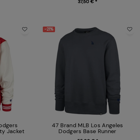
37,50 € *
-21%
odgers
47 Brand MLB Los Angeles
ty Jacket
Dodgers Base Runner