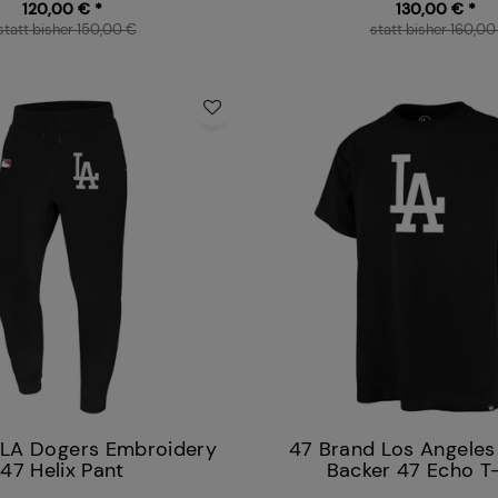
120,00 € *
130,00 € *
statt bisher 150,00 €
statt bisher 160,00
 LA Dogers Embroidery
47 Brand Los Angele
47 Helix Pant
Backer 47 Echo T-