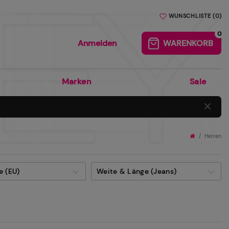
BEQUEM UND SICHER ÜBER PAYPAL BEZAHLEN
WUNSCHLISTE
(
0
)
0
Anmelden
WARENKORB
0
Marken
Sale
Herren
e (EU)
Weite & Länge (Jeans)