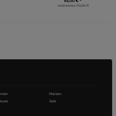
55,00 € *
statt bisher 70,00 €
inder
Marken
eues
Sale